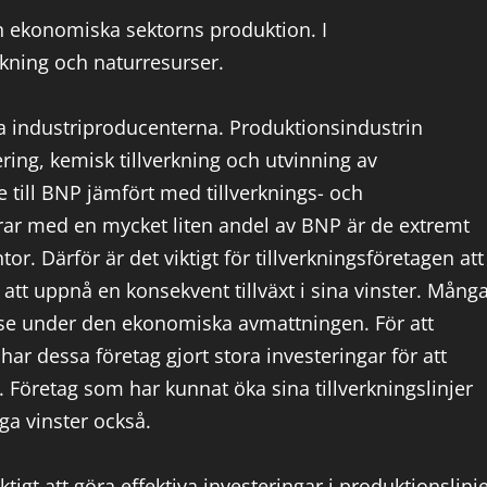
n ekonomiska sektorns produktion. I
erkning och naturresurser.
ta industriproducenterna. Produktionsindustrin
ring, kemisk tillverkning och utvinning av
e till BNP jämfört med tillverknings- och
rar med en mycket liten andel av BNP är de extremt
r. Därför är det viktigt för tillverkningsföretagen att
 att uppnå en konsekvent tillväxt i sina vinster. Mång
lse under den ekonomiska avmattningen. För att
 har dessa företag gjort stora investeringar för att
er. Företag som har kunnat öka sina tillverkningslinjer
öga vinster också.
igt att göra effektiva investeringar i produktionslinj