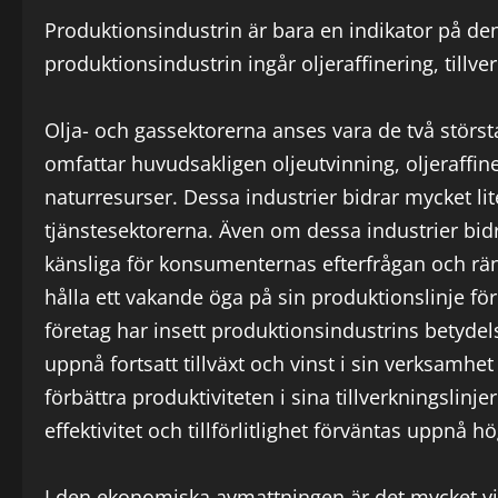
Produktionsindustrin är bara en indikator på de
produktionsindustrin ingår oljeraffinering, tillv
Olja- och gassektorerna anses vara de två störs
omfattar huvudsakligen oljeutvinning, oljeraffine
naturresurser. Dessa industrier bidrar mycket lit
tjänstesektorerna. Även om dessa industrier bid
känsliga för konsumenternas efterfrågan och ränto
hålla ett vakande öga på sin produktionslinje för
företag har insett produktionsindustrins betyde
uppnå fortsatt tillväxt och vinst i sin verksamhet
förbättra produktiviteten i sina tillverkningslinj
effektivitet och tillförlitlighet förväntas uppnå h
I den ekonomiska avmattningen är det mycket vikt