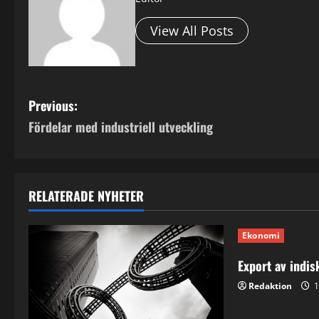
View All Posts
P
Previous:
Fördelar med industriell utveckling
o
s
t
RELATERADE NYHETER
n
Ekonomi
a
Export av indis
v
Redaktion
1
i