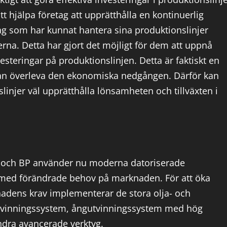
tt hjälpa företag att upprätthålla en kontinuerlig
etag som har kunnat hantera sina produktionslinjer
rna. Detta har gjort det möjligt för dem att uppnå
steringar på produktionslinjen. Detta är faktiskt en
n kan överleva den ekonomiska nedgången. Därför kan
injer väl upprätthålla lönsamheten och tillväxten i
il och BP använder nu moderna datoriserade
g med förändrade behov på marknaden. För att öka
adens krav implementerar de stora olja- och
utvinningssystem, ångutvinningssystem med hög
dra avancerade verktyg.